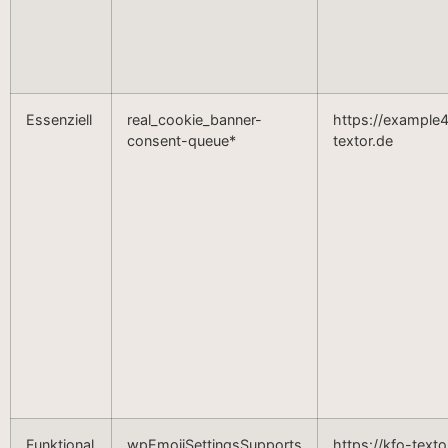
Essenziell
real_cookie_banner-
https://example4
consent-queue*
textor.de
Funktional
wpEmojiSettingsSupports
https://kfo-texto